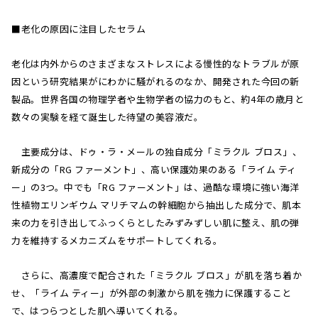
■老化の原因に注目したセラム
老化は内外からのさまざまなストレスによる慢性的なトラブルが原
因という研究結果がにわかに騒がれるのなか、開発された今回の新
製品。世界各国の物理学者や生物学者の協力のもと、約4年の歳月と
数々の実験を経て誕生した待望の美容液だ。
主要成分は、ドゥ・ラ・メールの独自成分「ミラクル ブロス」、
新成分の「RG ファーメント」、高い保護効果のある「ライム ティ
ー」の3つ。中でも「RG ファーメント」は、過酷な環境に強い海洋
性植物エリンギウム マリチマムの幹細胞から抽出した成分で、肌本
来の力を引き出してふっくらとしたみずみずしい肌に整え、肌の弾
力を維持するメカニズムをサポートしてくれる。
さらに、高濃度で配合された「ミラクル ブロス」が肌を落ち着か
せ、「ライム ティー」が外部の刺激から肌を強力に保護すること
で、はつらつとした肌へ導いてくれる。