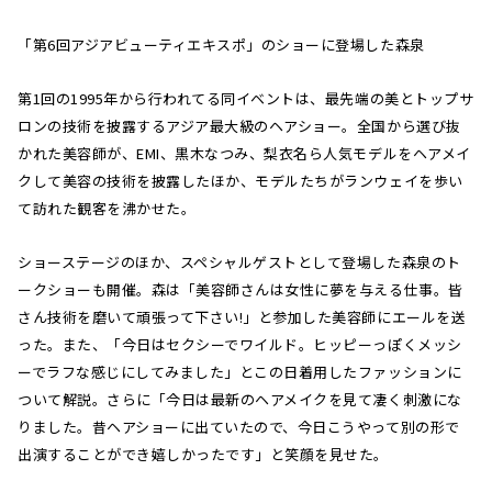
「第6回アジアビューティエキスポ」のショーに登場した森泉
第1回の1995年から行われてる同イベントは、最先端の美とトップサ
ロンの技術を披露するアジア最大級のヘアショー。全国から選び抜
かれた美容師が、EMI、黒木なつみ、梨衣名ら人気モデルをヘアメイ
クして美容の技術を披露したほか、モデルたちがランウェイを歩い
て訪れた観客を沸かせた。
ショーステージのほか、スペシャルゲストとして登場した森泉のト
ークショーも開催。森は「美容師さんは女性に夢を与える仕事。皆
さん技術を磨いて頑張って下さい!」と参加した美容師にエールを送
った。また、「今日はセクシーでワイルド。ヒッピーっぽくメッシ
ーでラフな感じにしてみました」とこの日着用したファッションに
ついて解説。さらに「今日は最新のヘアメイクを見て凄く刺激にな
りました。昔ヘアショーに出ていたので、今日こうやって別の形で
出演することができ嬉しかったです」と笑顔を見せた。