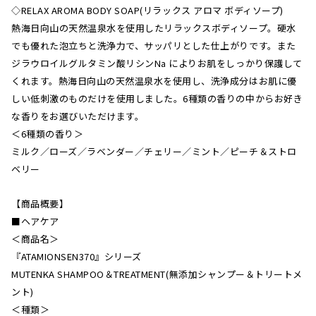
◇RELAX AROMA BODY SOAP(リラックス アロマ ボディソープ)
熱海日向山の天然温泉水を使用したリラックスボディソープ。硬水
でも優れた泡立ちと洗浄力で、サッパリとした仕上がりです。また
ジラウロイルグルタミン酸リシンNa によりお肌をしっかり保護して
くれます。熱海日向山の天然温泉水を使用し、洗浄成分はお肌に優
しい低刺激のものだけを使用しました。6種類の香りの中からお好き
な香りをお選びいただけます。
＜6種類の香り＞
ミルク／ローズ／ラベンダー／チェリー／ミント／ピーチ＆ストロ
ベリー
【商品概要】
■ヘアケア
＜商品名＞
『ATAMIONSEN370』シリーズ
MUTENKA SHAMPOO＆TREATMENT(無添加シャンプー＆トリートメ
ント)
＜種類＞