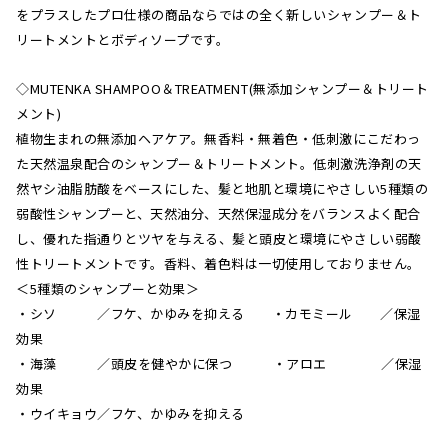
をプラスしたプロ仕様の商品ならではの全く新しいシャンプー＆ト
リートメントとボディソープです。
◇MUTENKA SHAMPOO＆TREATMENT(無添加シャンプー＆トリート
メント)
植物生まれの無添加ヘアケア。無香料・無着色・低刺激にこだわっ
た天然温泉配合のシャンプー＆トリートメント。低刺激洗浄剤の天
然ヤシ油脂肪酸をベースにした、髪と地肌と環境にやさしい5種類の
弱酸性シャンプーと、天然油分、天然保湿成分をバランスよく配合
し、優れた指通りとツヤを与える、髪と頭皮と環境にやさしい弱酸
性トリートメントです。香料、着色料は一切使用しておりません。
＜5種類のシャンプーと効果＞
・シソ ／フケ、かゆみを抑える ・カモミール ／保湿
効果
・海藻 ／頭皮を健やかに保つ ・アロエ ／保湿
効果
・ウイキョウ／フケ、かゆみを抑える