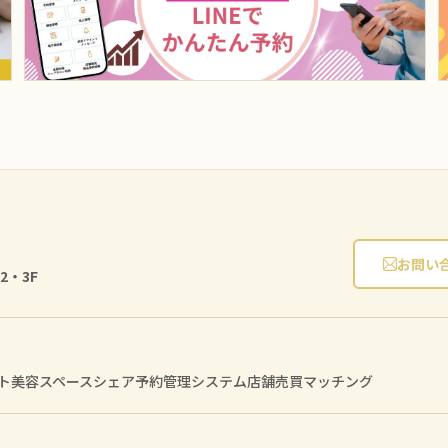
お問い
2・3F
ト
美容スペースシェア
予約管理システム
店舗売買マッチング