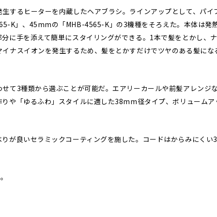
生するヒーターを内蔵したヘアブラシ。ラインアップとして、パイプの
-3865-K」、45mmの「MHB-4565-K」の3機種をそろえた。本
部分に手を添えて簡単にスタイリングができる。1本で髪をとかし、
マイナスイオンを発生するため、髪をとかすだけでツヤのある髪にな
わせて3種類から選ぶことが可能だ。エアリーカールや前髪アレンジな
作りや「ゆるふわ」スタイルに適した38mm径タイプ、ボリュームア
。
べりが良いセラミックコーティングを施した。コードはからみにくい3
円。