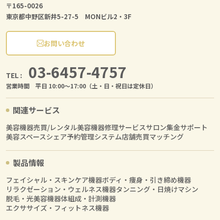
〒165-0026
東京都中野区新井5-27-5 MONビル2・3F
お問い合わせ
03-6457-4757
TEL :
営業時間 平日 10:00〜17:00（土・日・祝日は定休日）
関連サービス
美容機器売買/レンタル
美容機器修理サービス
サロン集金サポート
美容スペースシェア
予約管理システム
店舗売買マッチング
製品情報
フェイシャル・スキンケア機器
ボディ・痩身・引き締め機器
リラクゼーション・ウェルネス機器
タンニング・日焼けマシン
脱毛・光美容機器
体組成・計測機器
エクササイズ・フィットネス機器