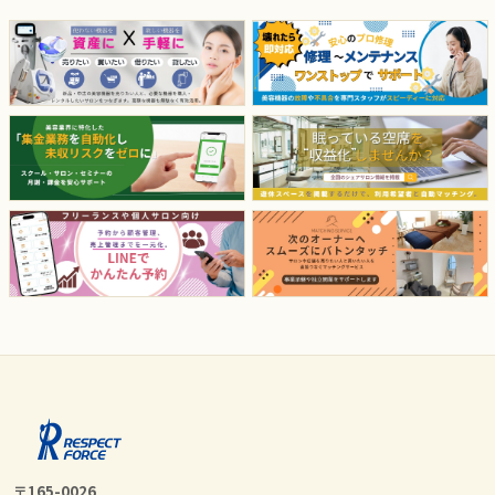
〒165-0026