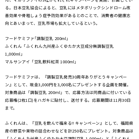
る。日本豆乳協会によると、豆乳にはメタボリックシンドローム改
善効果や骨粗しょう症予防効果があるとのことで、消費者の健康志
向とあいまって、豆乳市場も拡大しているという。
フードケミファ｢調製豆乳 200ml」
ふくれん「ふくれん九州産ふくゆたか大豆成分無調製豆乳
1,000ml」
マルサンアイ「豆乳飲料紅茶 1000ml」
フードケミファは、『調製豆乳発売30周年ありがとうキャンペー
ン』として、現金3,000円を3,000名にプレゼントする企画を開催。
対象商品は「調製豆乳 200ｍl」で、応募方法は同商品に付いている
応募権(2枚1口)をハガキに貼付し、送付する。応募期間は11月30日
まで。
ふくれんは、『豆乳を飲んで福来る!! キャンペーン』として、福岡県
産の野菜や果物の詰合わせなどを計250名にプレゼント。対象商品は
「ふくれん九州産ふくゆたか大豆調製豆乳 1,000ml」と「ふくれん