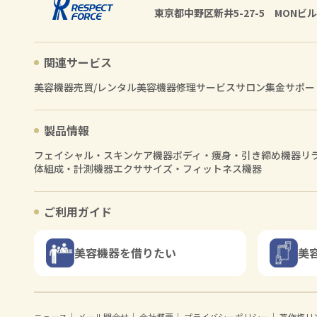
東京都中野区新井5-27-5 MONビル
関連サービス
美容機器売買/レンタル
美容機器修理サービス
サロン集金サポー
製品情報
フェイシャル・スキンケア機器
ボディ・痩身・引き締め機器
リ
体組成・計測機器
エクササイズ・フィットネス機器
ご利用ガイド
美容機器を借りたい
美
ニュース
｜
メール問合せ
｜
会社概要
｜
プライバシーポリシー
｜
著作権リ