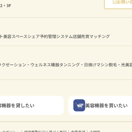
お問い
2・3F
ト
美容スペースシェア
予約管理システム
店舗売買マッチング
ラクゼーション・ウェルネス機器
タンニング・日焼けマシン
脱毛・光美
容機器を貸したい
美容機器を買いたい
ンクポリシー
｜
特定商取引法に基づく表記
｜
免責事項
｜
古物営