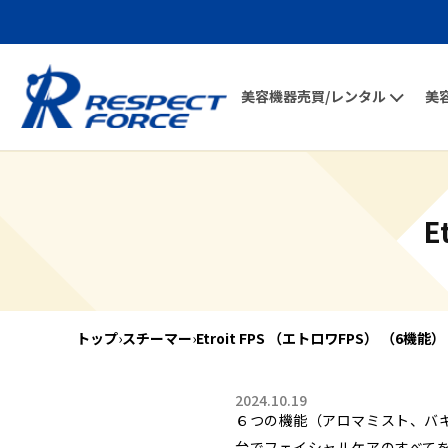
美容機器売買/レンタル
美
E
トップ
›
スチーマー
›
Etroit FPS （エトロワFPS） （6機能）
2024.10.19
６つの機能（アロマミスト、バ
台でフェイシャルケアのすべて