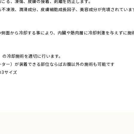
おこる、凍傷、皮膚の接着、剥離を防止します。
る不凍液、潤滑成分、皮膚細胞成長因子、美容成分が充填されていま
の側面から冷却する事により、内臓や筋肉層に冷却刺激を与えずに施
）の冷却施術を適切に行います。
ーター）が装着できる部位ならばお腹以外の施術も可能です
の3サイズ