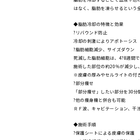
はなく、脂肪を凍らせるという
◆脂肪冷却の特徴と効果
?リバウンド防止
冷却の刺激によりアポトーシス
?脂肪細胞減少、サイズダウン
死滅した脂肪細胞は、4?8週間
施術した部位の約20％が減少し
※皮膚の厚みやセルライトの付
?部分痩せ
「部分痩せ」したい部分を30分
?他の痩身機と併合も可能
ＲＦ波、キャビテーション、干
◆施術手順
?保護シートによる皮膚の保護