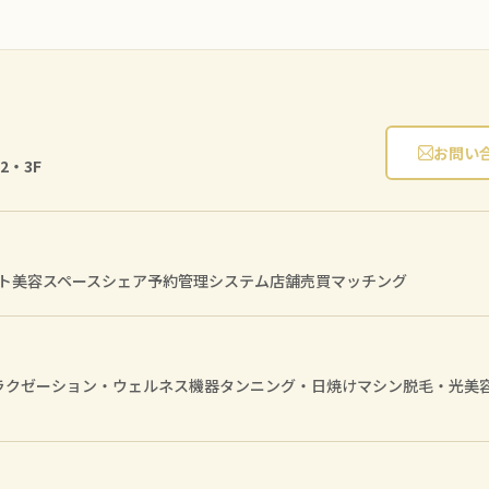
お問い
2・3F
ト
美容スペースシェア
予約管理システム
店舗売買マッチング
ラクゼーション・ウェルネス機器
タンニング・日焼けマシン
脱毛・光美