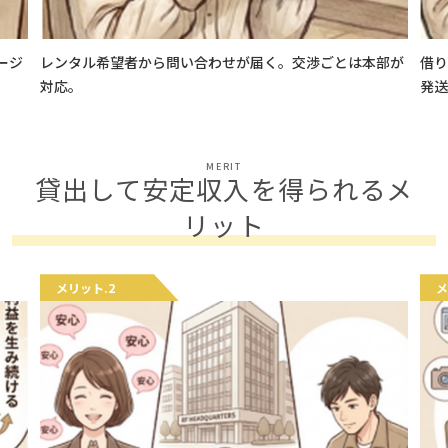
ージ
レンタル希望者から問い合わせが届く。交渉ごとは本部が
借り
対応。
発送
MERIT
貸出して安定収入を得られるメ
リット
メリット.2
メ