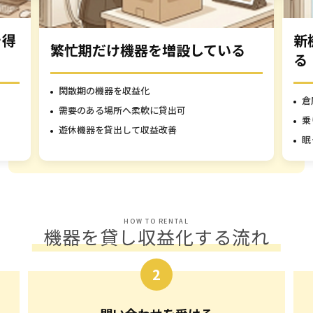
を得
新
繁忙期だけ機器を増設している
る
閑散期の機器を収益化
倉
需要のある場所へ柔軟に貸出可
乗
遊休機器を貸出して収益改善
眠
HOW TO RENTAL
機器を貸し収益化する流れ
2