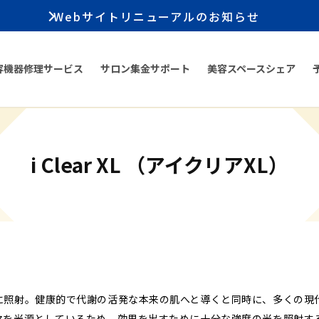
Webサイトリニューアルのお知らせ
容機器修理サービス
サロン集金サポート
美容スペースシェア
i Clear XL （アイクリアXL）
に照射。健康的で代謝の活発な本来の肌へと導くと同時に、多くの現
マを光源としているため、効果を出すために十分な強度の光を照射す