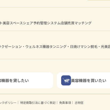
ト
美容スペースシェア
予約管理システム
店舗売買マッチング
ラクゼーション・ウェルネス機器
タンニング・日焼けマシン
脱毛・光美
容機器を貸したい
美容機器を買いたい
ンクポリシー
｜
特定商取引法に基づく表記
｜
免責事項
｜
古物営