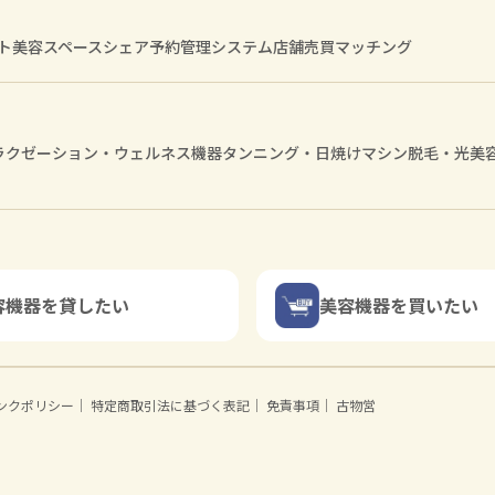
ト
美容スペースシェア
予約管理システム
店舗売買マッチング
ラクゼーション・ウェルネス機器
タンニング・日焼けマシン
脱毛・光美
容機器を貸したい
美容機器を買いたい
ンクポリシー
｜
特定商取引法に基づく表記
｜
免責事項
｜
古物営