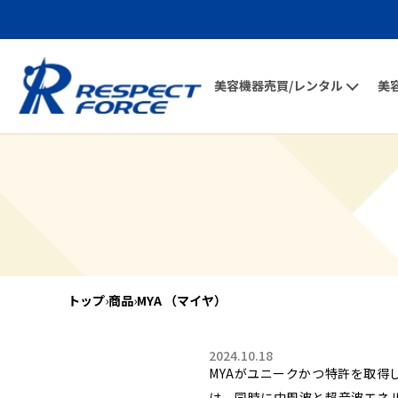
美容機器売買/レンタル
美
トップ
›
商品
›
MYA （マイヤ）
2024.10.18
MYAがユニークかつ特許を取得して
は、同時に中周波と超音波エネ