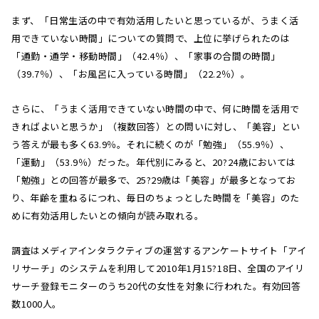
まず、「日常生活の中で有効活用したいと思っているが、うまく活
用できていない時間」についての質問で、上位に挙げられたのは
「通勤・通学・移動時間」（42.4％）、「家事の合間の時間」
（39.7％）、「お風呂に入っている時間」（22.2％）。
さらに、「うまく活用できていない時間の中で、何に時間を活用で
きればよいと思うか」（複数回答）との問いに対し、「美容」とい
う答えが最も多く63.9％。それに続くのが「勉強」（55.9％）、
「運動」（53.9％）だった。年代別にみると、20?24歳においては
「勉強」との回答が最多で、25?29歳は「美容」が最多となってお
り、年齢を重ねるにつれ、毎日のちょっとした時間を「美容」のた
めに有効活用したいとの傾向が読み取れる。
調査はメディアインタラクティブの運営するアンケートサイト「アイ
リサーチ」のシステムを利用して2010年1月15?18日、全国のアイリ
サーチ登録モニターのうち20代の女性を対象に行われた。有効回答
数1000人。