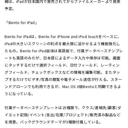
細は、iPadが日本国内で発売されてからファイルメーカーより発表
予定。
「Bento for iPad」
Bento for iPadは、Bento for iPhone and iPod touchをベースに、
iPadの大きいスクリーンの利点を最大限に活かせるよう機能強化し
たもの。Bento for iPad自体は英語版で、付属データベーステンプレ
ートも英語のみだが、日本語によるデータ入力や保存は可能。画面
にタッチするだけで選択フィールド、日付フィールド、レーティン
グフィールド、チェックボックスなどの情報を編集可能。またタッ
プするだけでビデオ/写真の閲覧や電子メール送信が行える。スター
ンドアローンでも利用できるが、Mac OS X版Bentoと同期できるよ
うになっている。
付属データベーステンプレートは25種類で、クラス/連絡先/顧客/ダ
イエット記録/イベント/支出/在庫/プロジェクト/販売済み製品など
を用意。バックグラウンドテーマが3種類付属している。