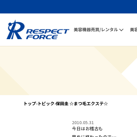
美容機器売買/レンタル
美
トップ
›
トピック
›
保田圭 ☆まつ毛エクステ☆
2010.05.31
今日はお稽古も
早めに終わったので…