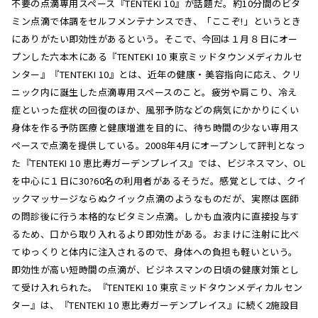
不要の点滴専用スペース『TENTEKI 10』が話題だ。約10分間のビタ
ミン点滴で体調をセルフメンテナンスでき、「ここぞ!」というとき
にありがたい即効性があるという。そこで、今回は１月８日にオー
プンした六本木にある『TENTEKI 10 東京ミッドタウンメディカルセ
ンター』『TENTEKI 10』とは、近年の健康・美容指向に応え、クリ
ニック内に誕生した点滴専用スペースのこと。疲労や肩こり、冷え
症といった症状の回復のほか、風邪予防などの病気にかかりにくい
身体を作る予防医療と健康増進を目的に、待ち時間の少ない専用ス
ペースで点滴を提供している。2008年4月にオープンして評判となっ
た『TENTEKI 10 恵比寿ガーデンプレイス』では、ビジネスマン、OL
を中心に１日に30?60名の利用者があるそうだ。感覚としては、クイ
ックマッサージならぬクイック点滴のようなものだが、実際は医師
の問診後に行う本格的なビタミン点滴。しかも血液内に直接投与す
るため、口から取り入れるより即効性がある。おまけに注射に比べ
てゆっくりと体内に注入されるので、身体への負担も軽いという。
即効性が高い短時間の点滴が、ビジネスマンの日頃の健康対策とし
て受け入れられた。『TENTEKI 10 東京ミッドタウンメディカルセン
ター』は、『TENTEKI 10 恵比寿ガーデンプレイス』に続く2施設目