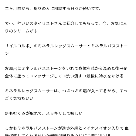
二ヶ月前から、周りの人に相談する日々が続いてて、
で…、仲いいスタイリストさんに紹介してもらって、今、お気に入
りのクリームが↓
「イルコルポ」のミネラルレッグスムーサーとミネラルバスストー
ン
お風呂にミネラルバスストーンをいれて身体を芯から温めた後→足
全体に塗って→マッサージして→洗い流す→最後に冷水をかける
ミネラルレッグスムーサーは、つぶつぶの塩が入ってるから、すっ
ごく気持ちいい
足もむくみが取れて、スッキリして嬉しい
しかもミネラルバスストーンが遠赤外線とマイナスイオン入りで 血
行促進してくれるせいか岩盤浴帰りみたいにお肌ツルツル