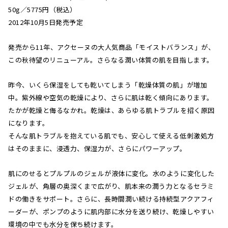
50g／5775円（税込）
2012年10月5日発売予定
発売から11年、アクセーヌの大人気商品「モイストバランス」が、
この秋待望のリニューアル。さらなる潤い体質の肌を目指します。
昨今、いくら保湿をしても乾いてしまう「乾燥体質の肌」が増加
中。紫外線や空気の乾燥により、さらに肌は乾く傾向にあります。
たかが乾燥と侮るなかれ。乾燥は、あらゆる肌トラブルを招く原因
になります。
そんな肌トラブルを抱えている肌でも、安心して使える低刺激処方
はそのままに、浸透力、保湿力が、さらにパワーアップ。
肌にのせるとプルプルのジェルが液体に変化。水のように変化した
ジェルが、角層の奥深くまで広がり、肌本来の潤う力となるセラミ
ドの働きをサポート。さらに、長時間潤い続ける持続型アクアフィ
ーダーが、ポンプのように肌内部に水分を送り続け、乾燥しやすい
環境の中でも水分を保ち続けます。