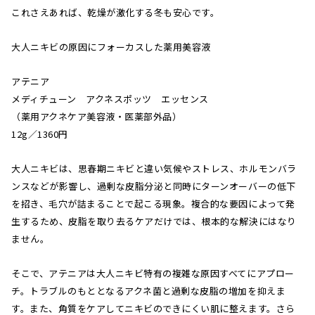
これさえあれば、乾燥が激化する冬も安心です。
大人ニキビの原因にフォーカスした薬用美容液
アテニア
メディチューン アクネスポッツ エッセンス
（薬用アクネケア美容液・医薬部外品）
12g／1360円
大人ニキビは、思春期ニキビと違い気候やストレス、ホルモンバラ
ンスなどが影響し、過剰な皮脂分泌と同時にターンオーバーの低下
を招き、毛穴が詰まることで起こる現象。複合的な要因によって発
生するため、皮脂を取り去るケアだけでは、根本的な解決にはなり
ません。
そこで、アテニアは大人ニキビ特有の複雑な原因すべてにアプロー
チ。トラブルのもととなるアクネ菌と過剰な皮脂の増加を抑えま
す。また、角質をケアしてニキビのできにくい肌に整えます。さら