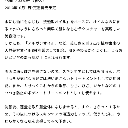
45mL／3360円（税込）
2012年10月1日?定番発売予定
水にも油にもなじむ「浸透型オイル」をベースに、オイルなのにま
るで水のようにさらっと素早く肌になじむテクスチャーを実現した
美容液です。
ほかにも、「アルガンオイル」など、美しさを引き出す植物由来の
天然美容オイル8種を厳選して配合。肌をやわらかくほぐし、うるお
いとツヤのある肌が手に入れられます。
表面に油っぽさを残さないので、スキンケアとしてはもちろん、パ
サつきが気になる髪には洗い流さないトリートメントとして活用可
能。また、カサつくこれからの季節、ひじ、ひざ、かかとなどのゴ
ワつき防止のボディートリートメントとしても使えます。
洗顔後、適量を取り顔全体になじませると、すぐにさらっとするた
め、その後につけるスキンケアの浸透力もアップ。使うたびに、や
わらかくなる肌を実感してみて下さい。