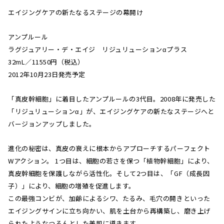
エイジングケアの新たなるステージの幕開け
アンプルール
ラグジュアリー・デ・エイジ リジュリューションαプラス
32mL／11550円（税込）
2012年10月23日発売予定
「真皮幹細胞」に着目したアンプルールの3代目。2008年に発売した
「リジュリューションα」が、エイジングケアの新たなステージへと
バージョンアップしました。
進化の秘密は、真皮の衰えに根本からアプローチするパーフェクト
Wアクション。 1つ目は、細胞の若さを保つ「植物幹細胞」により、
真皮幹細胞を保護しながら活性化。そして2つ目は、「GF（成長因
子）」により、細胞の増殖を促進します。
この最強コンビが、加齢によるシワ、たるみ、毛穴の開きといった
エイジングサインに立ち向かい、肌を土台から再構築し、磨き上げ
られたようなつるんとした美肌に導きます。