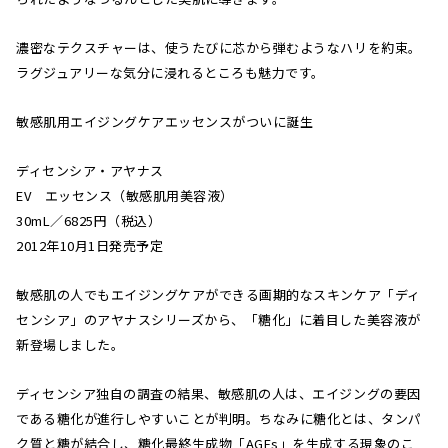
濃密なテクスチャーは、使うたびに芯から弾むようなハリを約束。
ラグジュアリーな気分に浸れるところも魅力です。
敏感肌用エイジングケアエッセンスがついに誕生
ディセンシア・アヤナス
EV エッセンス（敏感肌用美容液）
30mL／6825円（税込）
2012年10月1日発売予定
敏感肌の人でもエイジングケアができる画期的なスキンケア「ディ
センシア」のアヤナスシリーズから、「糖化」に着目した美容液が
新登場しました。
ディセンシア独自の調査の結果、敏感肌の人は、エイジングの要因
である糖化が進行しやすいことが判明。ちなみに糖化とは、タンパ
ク質と糖が結合し、糖化最終生成物「AGEs」を生成する現象のこ