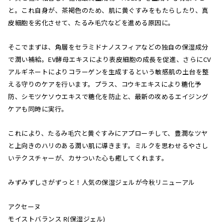
と。これ自身が、茶褐色のため、肌に黄ぐすみをもたらしたり、真
皮細胞を劣化させて、たるみ毛穴などを進める原因に。
そこでまずは、角層をセラミドナノスフィアなどの独自の保湿成分
で潤い補給。EV酵母エキスにより表皮細胞の成長を促進、さらにCV
アルギネートによりコラーゲンを生成するという敏感肌の土台を整
える守りのケアを行います。プラス、コウキエキスにより糖化予
防、シモツケソウエキスで糖化を防止と、最新の攻めるエイジング
ケアも同時に実行。
これにより、たるみ毛穴と黄ぐすみにアプローチして、豊潤なツヤ
と上向きのハリのある潤い肌に導きます。ミルクを思わせるやさし
いテクスチャーが、カサついた心も癒してくれます。
みずみずしさがずっと！人気の保湿ジェルが今秋リニューアル
アクセーヌ
モイストバランス R(保湿ジェル)