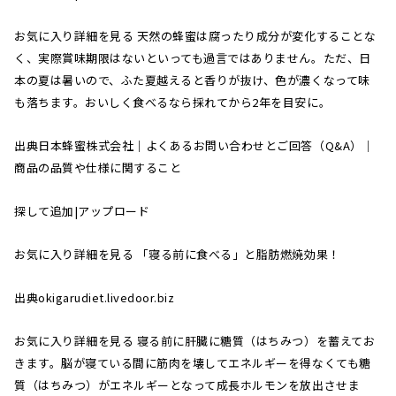
お気に入り詳細を見る 天然の蜂蜜は腐ったり成分が変化することな
く、実際賞味期限はないといっても過言ではありません。ただ、日
本の夏は暑いので、ふた夏越えると香りが抜け、色が濃くなって味
も落ちます。おいしく食べるなら採れてから2年を目安に。
出典日本蜂蜜株式会社｜よくあるお問い合わせとご回答（Q&A）｜
商品の品質や仕様に関すること
探して追加|アップロード
お気に入り詳細を見る 「寝る前に食べる」と脂肪燃焼効果！
出典okigarudiet.livedoor.biz
お気に入り詳細を見る 寝る前に肝臓に糖質（はちみつ）を蓄えてお
きます。脳が寝ている間に筋肉を壊してエネルギーを得なくても糖
質（はちみつ）がエネルギーとなって成長ホルモンを放出させま