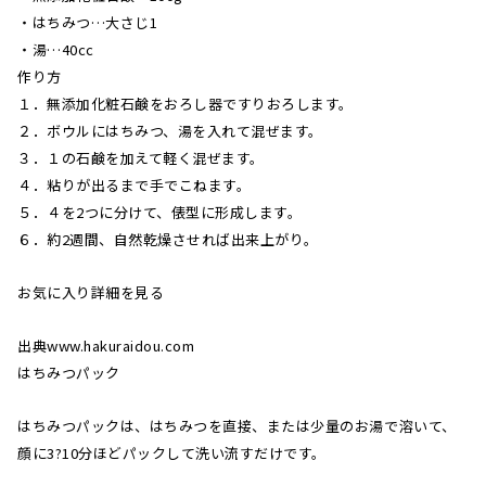
・はちみつ…大さじ1
・湯…40cc
作り方
１．無添加化粧石鹸をおろし器ですりおろします。
２．ボウルにはちみつ、湯を入れて混ぜます。
３．１の石鹸を加えて軽く混ぜます。
４．粘りが出るまで手でこねます。
５．４を2つに分けて、俵型に形成します。
６．約2週間、自然乾燥させれば出来上がり。
お気に入り詳細を見る
出典www.hakuraidou.com
はちみつパック
はちみつパックは、はちみつを直接、または少量のお湯で溶いて、
顔に3?10分ほどパックして洗い流すだけです。