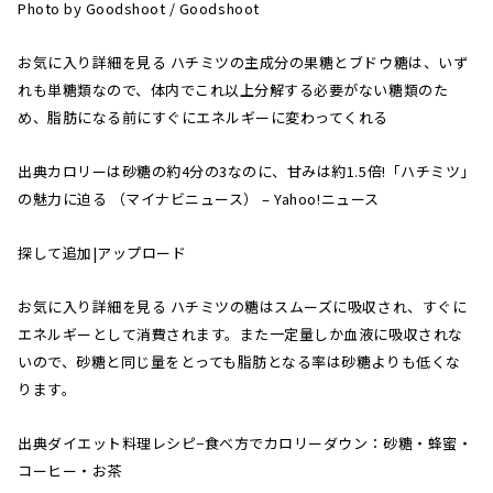
Photo by Goodshoot / Goodshoot
お気に入り詳細を見る ハチミツの主成分の果糖とブドウ糖は、いず
れも単糖類なので、体内でこれ以上分解する必要がない糖類のた
め、脂肪になる前にすぐにエネルギーに変わってくれる
出典カロリーは砂糖の約4分の3なのに、甘みは約1.5倍!「ハチミツ」
の魅力に迫る （マイナビニュース） – Yahoo!ニュース
探して追加|アップロード
お気に入り詳細を見る ハチミツの糖はスムーズに吸収され、すぐに
エネルギーとして消費されます。また一定量しか血液に吸収されな
いので、砂糖と同じ量をとっても脂肪となる率は砂糖よりも低くな
ります。
出典ダイエット料理レシピ−食べ方でカロリーダウン：砂糖・蜂蜜・
コーヒー・お茶