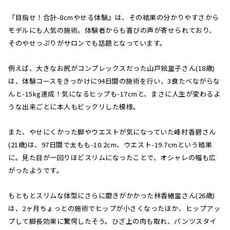
『目指せ！合計-8cmやせる体験』は、その結果の分かりやすさから
モデルにも人気の施術。体験者からも喜びの声が寄せられており、
そのやせっぷりがサロンでも話題となっています。
例えば、大きなお尻がコンプレックスだった山戸絵里子さん(18歳)
は、体験コースをきっかけに94日間の施術を行い、3食たべながらな
んと-15kg達成！気になるヒップも-17cmと、まさに人生が変わるよ
うな出来ごとに本人もビックリした模様。
また、やせにくかった脚やウエストが気になっていた峰村香碧さん
(21歳)は、97日間で太もも-10.2cm、ウエスト-19.7cmという結果
に。見た目が一回りほどスリムになったことで、オシャレの幅も広
がったようです。
もともとスリムな体型にさらに磨きがかかった林香緒里さん(26歳)
は、2ヶ月ちょっとの施術でヒップが小さくなったほか、ヒップアッ
プして脚長効果に驚愕したそう。ひざ上の肉も取れ、パンツスタイ