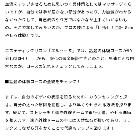
血流をアップさせるために思いつく具体策としてはマッサージくら
いですが、自分では手が届かない部分があったり、力加減がわから
なかったりして、自己流のやり方ではなかなか上手くいかないも
の。そこで試してみたいのが、プロの技による『目指せ！合計-8cm
やせる体験』です。
エステティックサロン『エルセーヌ』では、話題の体験コースが90
分1,050円！ しかも、安心の返金保証付きとのこと。早速どんな内
容なのか、コースの流れをチェックしてみましょう。
■話題の体験コースの全貌をチェック！
まずは、自分のボディの状態を知るための、カウンセリングと採
寸。自分の太った原因を把握し、より早くやせられる方法を探りま
す。続いて、ストレッチと遠赤外線ドームで血行促進。やせる準備
を整えます。遠赤外線ドームの中には天然鉱石が敷いてあり、リラ
ックスしながら汗をかくことで代謝もアップを図ります！