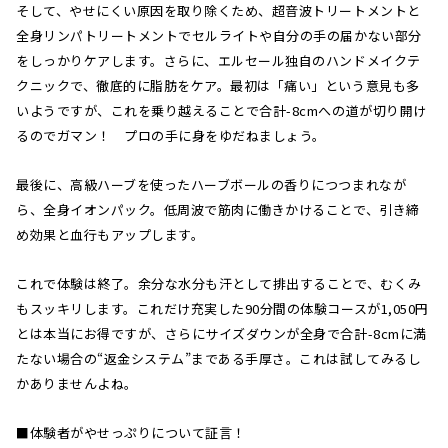
そして、やせにくい原因を取り除くため、超音波トリートメントと
全身リンパトリートメントでセルライトや自分の手の届かない部分
をしっかりケアします。さらに、エルセール独自のハンドメイクテ
クニックで、徹底的に脂肪をケア。最初は「痛い」という意見も多
いようですが、これを乗り越えることで合計-8cmへの道が切り開け
るのでガマン！ プロの手に身をゆだねましょう。
最後に、高級ハーブを使ったハーブボールの香りにつつまれなが
ら、全身イオンパック。低周波で筋肉に働きかけることで、引き締
め効果と血行もアップします。
これで体験は終了。余分な水分も汗として排出することで、むくみ
もスッキリします。これだけ充実した90分間の体験コースが1,050円
とは本当にお得ですが、さらにサイズダウンが全身で合計-8cmに満
たない場合の“返金システム”まである手厚さ。これは試してみるし
かありませんよね。
■体験者がやせっぷりについて証言！