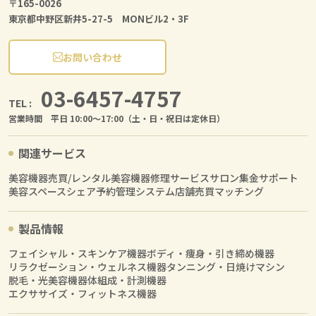
〒165-0026
東京都中野区新井5-27-5 MONビル2・3F
お問い合わせ
03-6457-4757
TEL :
営業時間 平日 10:00〜17:00（土・日・祝日は定休日）
関連サービス
美容機器売買/レンタル
美容機器修理サービス
サロン集金サポート
美容スペースシェア
予約管理システム
店舗売買マッチング
製品情報
フェイシャル・スキンケア機器
ボディ・痩身・引き締め機器
リラクゼーション・ウェルネス機器
タンニング・日焼けマシン
脱毛・光美容機器
体組成・計測機器
エクササイズ・フィットネス機器