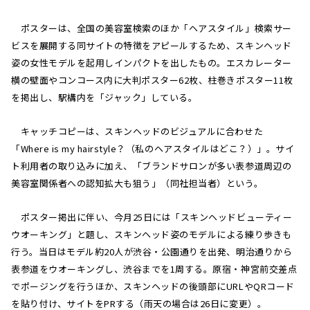
ポスターは、全国の美容室検索のほか「ヘアスタイル」検索サー
ビスを展開する同サイトの特徴をアピールするため、スキンヘッド
姿の女性モデルを起用しインパクトを出したもの。エスカレーター
横の壁面やコンコース内に大判ポスター62枚、柱巻きポスター11枚
を掲出し、駅構内を「ジャック」している。
キャッチコピーは、スキンヘッドのビジュアルに合わせた
「Where is my hairstyle？（私のヘアスタイルはどこ？）」。サイ
ト利用者の取り込みに加え、「ブランドサロンが多い表参道周辺の
美容室関係者への認知拡大も狙う」（同社担当者）という。
ポスター掲出に伴い、今月25日には「スキンヘッドビューティー
ウオーキング」と題し、スキンヘッド姿のモデルによる練り歩きも
行う。当日はモデル約20人が渋谷・公園通りを出発、明治通りから
表参道をウオーキングし、渋谷までを1周する。原宿・神宮前交差点
でポージングを行うほか、スキンヘッドの後頭部にURLやQRコード
を貼り付け、サイトをPRする（雨天の場合は26日に変更）。