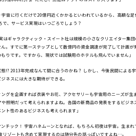
…宇宙に行くだけで20億円近くかかるといわれているから、高額な足
ころで、サービス実現はいつごろでしょう？
、実はギャラクティック・スイート社は規模の小さなクリエイター集
せん。すでに第一ステップとして数億円の資金調達が完了して計画が
つもりです。ですから、現状では試験用のホテルも飛んでいません」
態!? 2013年完成なんて間に合うのかね？ しかし、今後民間によ
ビジネスには大きな期待ができる。
ィングを企画すれば衣装やお花、アクセサリーも宇宙用のニーズが生
アや照明だって考えられますよね。各国の新商品の発表をするビジネ
メント性のあるビジネスも考えられます」
マンチック！ 宇宙ハネムーンとなれば、もちろん初夜は宇宙。生まれ
宇宙リゾートも含めて実現するのは随分先の話っぽいですよね…。