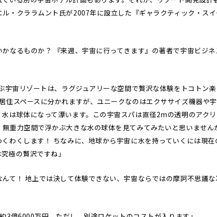
ル・クララムント氏が2007年に設立した『ギャラクティック・ス
いかなるものか？ 『来週、宇宙に行ってきます』の著者で宇宙ビジネ
かぶ宇宙リゾートは、ラグジュアリーな空間で贅沢な体験をトコトン
の居住スペースに分かれますが、ユニークなのはエクササイズ機器や
水は球体になって漂います。この宇宙スパは直径2mの透明のアクリ
。無重力空間で浮かぶ大きな水の球体を見てみてみたいと思いません
くわくします！ ちなみに、地球から宇宙に水を持っていくには現在の
は究極の贅沢ですね」
なんて！ 地上では決して体験できない、宇宙ならではの摩訶不思議な
。
約3億6000万円。ただし、別途ロケットのコストが入ります」