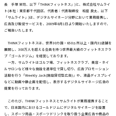
長 手塚 栄司、以下「THINKフィットネス」)と、株式会社サムライ
ト(本社：東京都千代田区、代表者：代表取締役 和座 良太、以下
「サムライト」)は、デジタルサイネージ分野において業務提携し、
広告及び販促サービスを、2009年8月1日より開始いたしますので、
ご報告いたします。
THINKフィットネスは、世界30カ国・650ヵ所以上・国内31店舗を
展開し、300万人を超える会員を持つ世界最大級のフィットネスクラ
ブ「ゴールドジム」を経営しております。
一方、サムライトはゴルフ場、フィットネスクラブ、美容・ネイ
ルサロンなど様々な施設を週単位で貸し切り、広告プロモーション
活動を行う「Weekly Jack(施設貸切型広告)」や、液晶ディスプレイ
などに動画や静止画を配信し、表示するデジタルサイネージ広告の
提案を行っております。
このたび、THINKフィットネスとサムライトが業務提携すること
で、日本国内におけるゴールドジムにデジタルサイネージを設置
し、スポーツ用品・スポーツドリンクを取り扱う企業広告や商品の