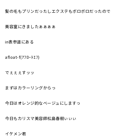
髪の毛もプリンだったしエクステもボロボロだったので
美容室にきましたぁぁぁぁ
in表参道にある
afloat-f(ｱﾌﾛｰﾄｴﾌ)
でぇぇぇすッッ
まずはカラーリングからっ
今日はオレンジ的なベージュにしますっ
今日もカリスマ美容師松島春樹ぃぃぃ
イケメン君