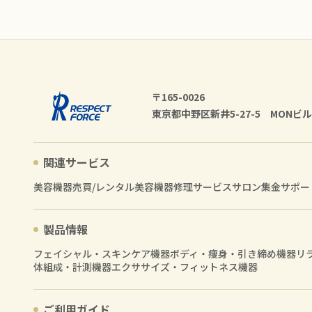
〒165-0026
東京都中野区新井5-27-5 MONビル
関連サービス
美容機器売買/レンタル
美容機器修理サービス
サロン集金サポー
製品情報
フェイシャル・スキンケア機器
ボディ・痩身・引き締め機器
リ
体組成・計測機器
エクササイズ・フィットネス機器
ご利用ガイド