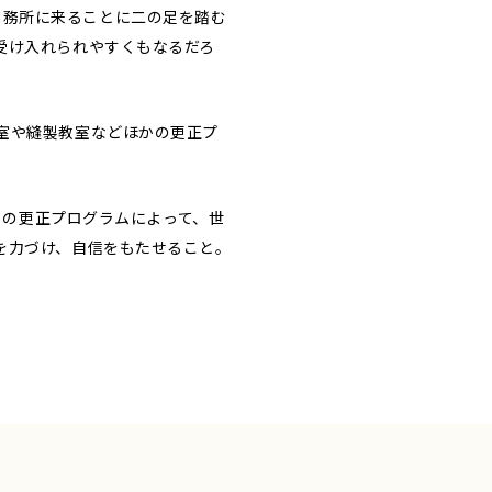
、刑務所に来ることに二の足を踏む
受け入れられやすくもなるだろ
室や縫製教室などほかの更正プ
この更正プログラムによって、世
を力づけ、自信をもたせること。