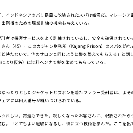
、インドネシアのバリ島風に改装されたスパは盛況だ。マレーシア
、出所後のための職業訓練の機会も与えている。
受刑者は接客サービスをよく訓練されているし、安全も確保されてい
man）さん（45）。このカジャン刑務所（Kajang Prison）のスパ
ほど待たないで、他のサロンと同じように髪を整えてもらえる」と話し
要請により仮名）に染料ヘンナで髪を染めてもらっている。
ゆったりとしたジャケットとズボンを着たファラー受刑者は、よそ
ウェアには囚人番号が縫いつけられている。
もうれしい。常連もできた。親しくなったお客さんに、釈放されたら
笑む。「とてもよい経験になるし、役に立つ技術を学んだ。ここを出