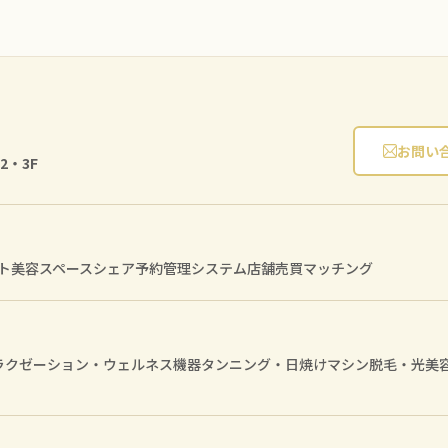
お問い
2・3F
ト
美容スペースシェア
予約管理システム
店舗売買マッチング
ラクゼーション・ウェルネス機器
タンニング・日焼けマシン
脱毛・光美