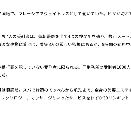
国籍で、マレーシアでウェイトレスとして働いていた。ビザが切れて
ち7人の受刑者は、毎朝監房を出て4つの検問所を通り、数百メート
快適な建物に着けば、看守3人の厳しい監視はあるが、9時間の勤務中
。
行罪を犯していない受刑者に限られる。同刑務所の受刑者1600人
人だ。
は順調だ。スパでは頭のてっぺんから爪先まで、全身の美容エステ
レクソロジー、マッサージといったサービスをわずか30リンギット（