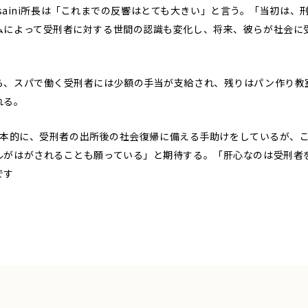
Husaini所長は「これまでの反響はとても大きい」と言う。「当初は
ムによって受刑者に対する世間の認識も変化し、将来、彼らが社会に
、スパで働く受刑者には少額の手当が支給され、残りはパン作り教
れる。
は基本的に、受刑者の出所後の社会復帰に備える手助けをしているが、
ルがはがされることも願っている」と期待する。「肝心なのは受刑者
です