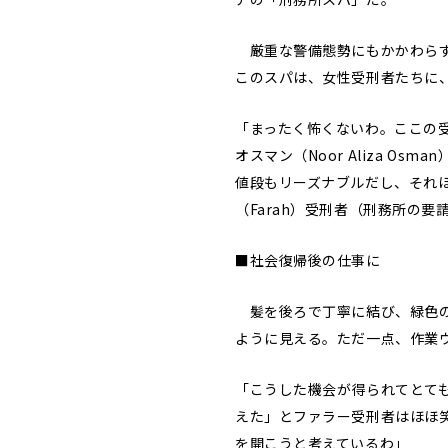
厳重な警備態勢にもかかわらず
このスパは、女性受刑者たちに
「まったく怖くないわ。ここの
オスマン（Noor Aliza Os
値段もリーズナブルだし、それ
（Farah）受刑者（刑務所の
■社会復帰後の仕事に
髪を後ろで丁寧に結び、緑色の
ように見える。ただ一点、作業
「こうした機会が得られてとて
えた」とファラー受刑者はほほ
を開こうと考えているわ」