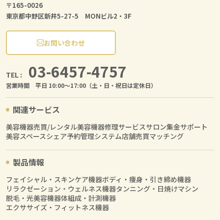
〒165-0026
東京都中野区新井5-27-5 MONビル2・3F
お問い合わせ
03-6457-4757
TEL :
営業時間 平日 10:00〜17:00（土・日・祝日は定休日）
関連サービス
美容機器売買/レンタル
美容機器修理サービス
サロン集金サポート
美容スペースシェア
予約管理システム
店舗売買マッチング
製品情報
フェイシャル・スキンケア機器
ボディ・痩身・引き締め機器
リラクゼーション・ウェルネス機器
タンニング・日焼けマシン
脱毛・光美容機器
体組成・計測機器
エクササイズ・フィットネス機器