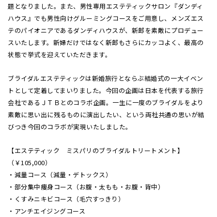
題となりました。また、男性専用エステティックサロン『ダンディ
ハウス』でも男性向けグルーミングコースをご用意し、メンズエス
テのパイオニアであるダンディハウスが、新郎を素敵にプロデュー
スいたします。新婦だけではなく新郎もさらにカッコよく、最高の
状態で挙式を迎えていただきます。
ブライダルエステティックは新婚旅行とならぶ結婚式の一大イベン
トとして定着してまいりました。今回の企画は日本を代表する旅行
会社であるＪＴＢとのコラボ企画。一生に一度のブライダルをより
素敵に思い出に残るものに演出したい、という両社共通の思いが結
びつき今回のコラボが実現いたしました。
【エステティック ミスパリのブライダルトリートメント】
（￥105,000）
・減量コース（減量・デトックス）
・部分集中痩身コース（お腹・太もも・お腹・背中）
・くすみニキビコース（毛穴すっきり）
・アンチエイジングコース