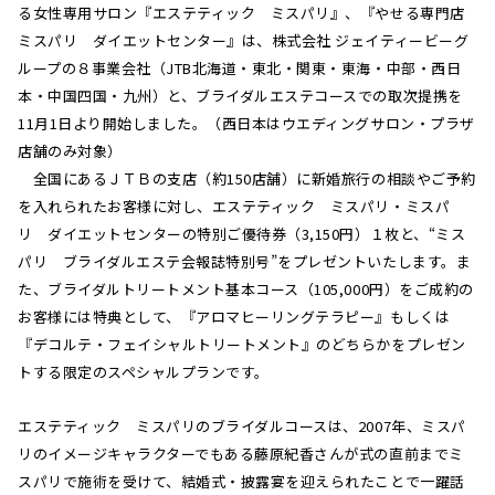
る女性専用サロン『エステティック ミスパリ』、『やせる専門店
ミスパリ ダイエットセンター』は、株式会社 ジェイティービーグ
ループの８事業会社（JTB北海道・東北・関東・東海・中部・西日
本・中国四国・九州）と、ブライダルエステコースでの取次提携を
11月1日より開始しました。（西日本はウエディングサロン・プラザ
店舗のみ対象）
全国にあるＪＴＢの支店（約150店舗）に新婚旅行の相談やご予約
を入れられたお客様に対し、エステティック ミスパリ・ミスパ
リ ダイエットセンターの特別ご優待券（3,150円）１枚と、“ミス
パリ ブライダルエステ会報誌特別号”をプレゼントいたします。ま
た、ブライダルトリートメント基本コース（105,000円）をご成約の
お客様には特典として、『アロマヒーリングテラピー』もしくは
『デコルテ・フェイシャルトリートメント』のどちらかをプレゼン
トする限定のスペシャルプランです。
エステティック ミスパリのブライダルコースは、2007年、ミスパ
リのイメージキャラクターでもある藤原紀香さんが式の直前までミ
スパリで施術を受けて、結婚式・披露宴を迎えられたことで一躍話