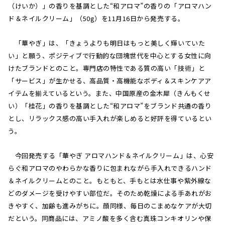
（けいか）」の香りを基調とした“和アロマ”の香りの「アロマハン
ド＆ネイルクリーム」（50g）を11月16日から発売する。
「華やぎ」は、「きょうよりも明日はもっと美しく輝いていた
い」と願う、ポジティブで行動的な団塊世代を中心とする女性に向
けたブランドとのこと。専門店の特性である質の高い「技術」と
「サービス」が生かせる、高品質・高機能なボディ＆スキンケアア
イテムを揃えているという。また、中国原産の金木犀（きんもくせ
い）「桂花」の香りを基調とした“和アロマ”をブランド共通の香り
とし、リラックス感の高い手入れが楽しめると好評を得ているとい
う。
今回発売する「華やぎ アロマハンド＆ネイルクリーム」は、心安
らぐ和アロマのやわらかな香りに包まれながら手入れできるハンド
＆ネイルクリームとのこと。もともと、手もとは水仕事や紫外線な
どのダメージを受けやすい部位だ。そのため乾燥による手あれがお
きやすく、加齢も進みがちに。顔同様、毎日のこまめなケアが大切
だという。同商品には、アミノ酸を多く含む真珠コンキオリンや保