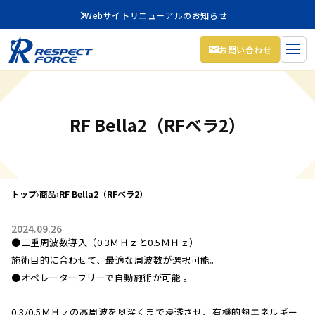
Webサイトリニューアルのお知らせ
お問い合わせ
RF Bella2（RFベラ2）
トップ
›
商品
›
RF Bella2（RFベラ2）
2024.09.26
●二重周波数導入（0.3ＭＨｚと0.5ＭＨｚ）
施術目的に合わせて、最適な周波数が選択可能。
●オペレーターフリーで自動施術が可能 。
0.3/0.5ＭＨｚの高周波を奥深くまで浸透させ、有機的熱エネルギー