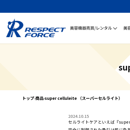
美容機器売買/レンタル
美
su
トップ
›
商品
›
super celluleite （スーパーセルライト）
2024.10.15
セルライトケアといえば『supe
完全に制御された吸引は肌に負