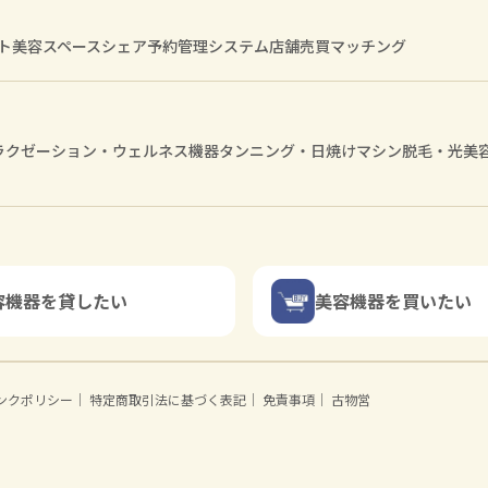
ト
美容スペースシェア
予約管理システム
店舗売買マッチング
ラクゼーション・ウェルネス機器
タンニング・日焼けマシン
脱毛・光美
容機器を貸したい
美容機器を買いたい
ンクポリシー
｜
特定商取引法に基づく表記
｜
免責事項
｜
古物営