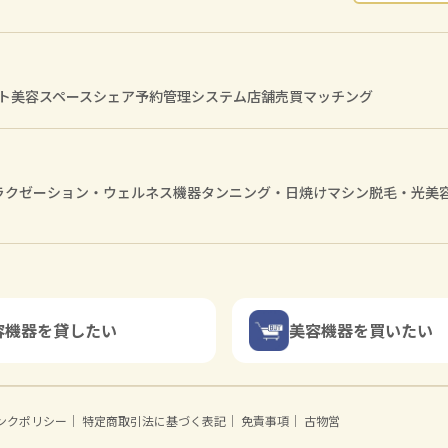
ト
美容スペースシェア
予約管理システム
店舗売買マッチング
ラクゼーション・ウェルネス機器
タンニング・日焼けマシン
脱毛・光美
容機器を貸したい
美容機器を買いたい
ンクポリシー
｜
特定商取引法に基づく表記
｜
免責事項
｜
古物営