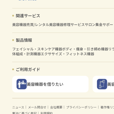
関連サービス
美容機器売買/レンタル
美容機器修理サービス
サロン集金サポー
製品情報
フェイシャル・スキンケア機器
ボディ・痩身・引き締め機器
リ
体組成・計測機器
エクササイズ・フィットネス機器
ご利用ガイド
美容機器を借りたい
美
ニュース
｜
メール問合せ
｜
会社概要
｜
プライバシーポリシー
｜
著作権リ
業法に基づく表記
｜
利用規約