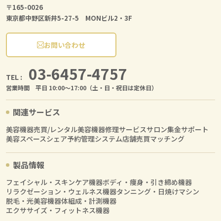
〒165-0026
東京都中野区新井5-27-5 MONビル2・3F
お問い合わせ
03-6457-4757
TEL :
営業時間 平日 10:00〜17:00（土・日・祝日は定休日）
関連サービス
美容機器売買/レンタル
美容機器修理サービス
サロン集金サポート
美容スペースシェア
予約管理システム
店舗売買マッチング
製品情報
フェイシャル・スキンケア機器
ボディ・痩身・引き締め機器
リラクゼーション・ウェルネス機器
タンニング・日焼けマシン
脱毛・光美容機器
体組成・計測機器
エクササイズ・フィットネス機器