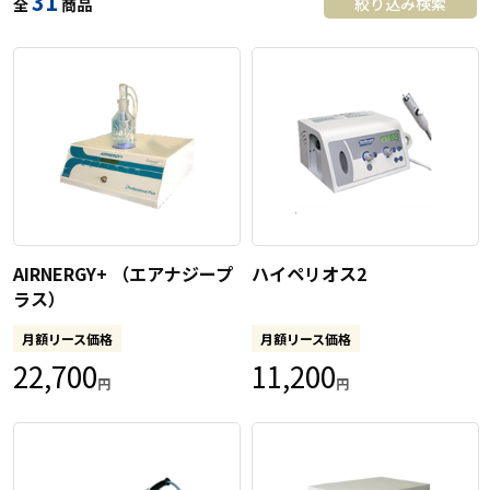
31
絞り込み検索
全
商品
AIRNERGY+ （エアナジープ
ハイペリオス2
ラス）
月額リース価格
月額リース価格
22,700
11,200
円
円