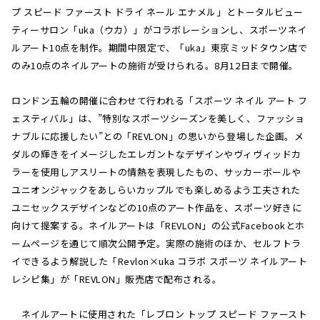
プ スピード ファースト ドライ ネール エナメル」とトータルビュー
ティーサロン「uka（ウカ）」がコラボレーションし、スポーツネイ
ルアート10点を制作。期間中限定で、「uka」東京ミッドタウン店で
のみ10点のネイルアートの施術が受けられる。8月12日まで開催。
ロンドン五輪の開催に合わせて行われる「スポーツ ネイル アート フ
ェスティバル」は、”特別なスポーツシーズンを美しく、ファッショ
ナブルに応援したい”との「REVLON」の思いから登場した企画。メ
ダルの輝きをイメージしたエレガントなデザインやヴィヴィッドカ
ラーを使用しアスリートの情熱を表現したもの、サッカーボールや
ユニオンジャックをあしらいカップルでも楽しめるよう工夫された
ユニセックスデザインなどの10点のアート作品を、スポーツ好きに
向けて提案する。ネイルアートは「REVLON」の公式Facebookとホ
ームページを通じて順次公開予定。実際の施術のほか、セルフトラ
イできるよう解説した「Revlon×uka コラボ スポーツ ネイルアート
レシピ集」が「REVLON」販売店で配布される。
ネイルアートに使用された「レブロン トップ スピード ファースト