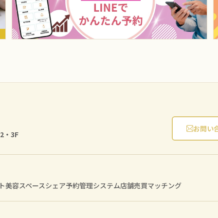
お問い
2・3F
ト
美容スペースシェア
予約管理システム
店舗売買マッチング