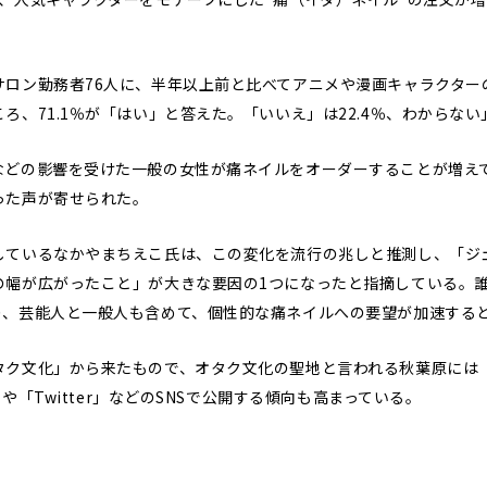
ロン勤務者76人に、半年以上前と比べてアニメや漫画キャラクター
、71.1％が「はい」と答えた。「いいえ」は22.4％、わからない」
どの影響を受けた一般の女性が痛ネイルをオーダーすることが増え
った声が寄せられた。
ているなかやまちえこ氏は、この変化を流行の兆しと推測し、「ジ
の幅が広がったこと」が大きな要因の1つになったと指摘している。
り、芸能人と一般人も含めて、個性的な痛ネイルへの要望が加速する
ク文化」から来たもので、オタク文化の聖地と言われる秋葉原には
」や「Twitter」などのSNSで公開する傾向も高まっている。