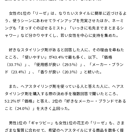
女性の1位の「リーゼ」は、なりたいスタイルに簡単に近づけるよ
う、使うシーンにあわせてラインアップを充実させたほか、ネーミ
ングも「まっすぐのばせるミスト」「いっきに毛先までまとまるシ
ャワー」など分かりやすくし、若い女性を中心に支持を集めた。
好きなスタイリング剤があると回答した人に、その理由を尋ねた
ところ、「使いやすい」が43.4％で最も多く、以下、「価格
（33.7％）」、「使用感が良い（29.5％）」、「メーカー・ブラン
ド（23.4％）」、「香りが良い（20.3％）」と続いた。
また、ヘアスタイリング剤を使っている人と答えた人に、ヘアス
タイリング剤を購入する際の決め手を複数回答で聞いたところ、
52.2％が「価格」と答え、2位の「好きなメーカー・ブランドである
こと（24.0％）」を大きく上回った。
男性1位の「ギャツビー」も女性1位の花王の「リーゼ」も、さま
ざまな髪質に合わせて、希望のヘアスタイルにする商品を数多く提