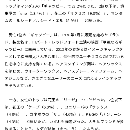
トップはマンダムの「ギャツビー」で23.2％だった。2位以下は、資
生堂の「uno（13.4％）」、花王の「サクセス（9.0％）」、マンダ
ムの「ルシード／ルシード・エル（8.9％）」と続いた。
男性1位の「ギャツビー」は、1978年7月に販売を始めたブラン
ド。製品名は、ロバート・レッドフォード主演の映画『華麗なるギ
ャツビー』に由来している。2012年の春からはイメージキャラクタ
ーとして松田翔太さんを起用し、個性的でユーモラスなCMで若い男
性を中心に支持を得ている。ヘアスタイリング剤は、ヘアワックス
をはじめ、ウォーターワックス、ヘアスプレー、ヘアフォーム、ヘ
アジェルなど、さまざまなユーザーのニーズに応えるラインアップ
をそろえている。
一方、女性のトップは花王の「リーゼ」で7.1％だった。2位以下
は、花王の「ケープ（6.9％）」、ユニリーバの「ラックス
（4.9％）」、カネボウの「サラ（4.6％）」、P&Gの「パンテーン
（4.3％）」と続いたが、いずれも僅差だった。大きなブランドが多
数あることから、人気が拮抗（きっこう）したようだ。